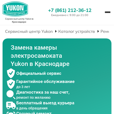
+7 (861) 212-36-12
Ежедневно с 9:00 до 21:00
Сервисный центр Yukon
в
Краснодаре
Сервисный центр Yukon
Каталог устройств
Ремон
Замена камеры
электросамоката
Yukon в Краснодаре
Официальный сервис
Гарантийное обслуживание
до 3 лет
Диагностика за наш счет,
ремонт по желанию
Бесплатный выезд курьера
в день обращения
Срочный ремонт