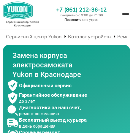
+7 (861) 212-36-12
Ежедневно с 9:00 до 21:00
Позвонить
мне утром
Сервисный центр Yukon
в
Краснодаре
Сервисный центр Yukon
Каталог устройств
Ремон
Замена корпуса
электросамоката
Yukon в Краснодаре
Официальный сервис
Гарантийное обслуживание
до 3 лет
Диагностика за наш счет,
ремонт по желанию
Бесплатный выезд курьера
в день обращения
Срочный ремонт