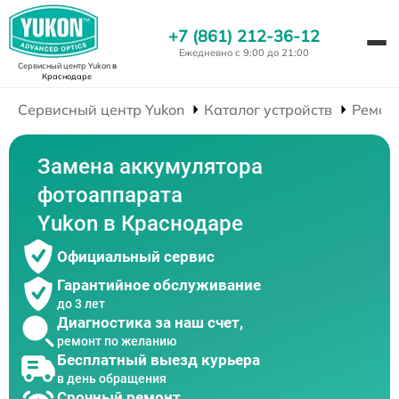
+7 (861) 212-36-12
Ежедневно с 9:00 до 21:00
Сервисный центр Yukon
в
Краснодаре
Сервисный центр Yukon
Каталог устройств
Ремон
Замена аккумулятора
фотоаппарата
Yukon в Краснодаре
Официальный сервис
Гарантийное обслуживание
до 3 лет
Диагностика за наш счет,
ремонт по желанию
Бесплатный выезд курьера
в день обращения
Срочный ремонт