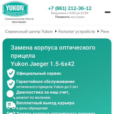
+7 (861) 212-36-12
Ежедневно с 9:00 до 21:00
Позвонить
мне утром
Сервисный центр Yukon
в
Краснодаре
Сервисный центр Yukon
Каталог устройств
Ремон
Замена корпуса оптического
прицела
Yukon Jaeger 1.5-6x42
Официальный сервис
Гарантийное обслуживание
оптического прицела Yukon до 3 лет
Диагностика за наш счет,
ремонт по желанию
Бесплатный выезд курьера
в день обращения
Замена корпуса оптического прицела