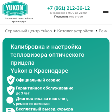
+7 (861) 212-36-12
Ежедневно с 9:00 до 21:00
Позвонить
мне утром
Сервисный центр Yukon
в
Краснодаре
Сервисный центр Yukon
Каталог устройств
Ремон
Калибровка и настройка
тепловизора оптического
прицела
Yukon в Краснодаре
Официальный сервис
Гарантийное обслуживание
до 3 лет
Диагностика за наш счет,
ремонт по желанию
Бесплатный выезд курьера