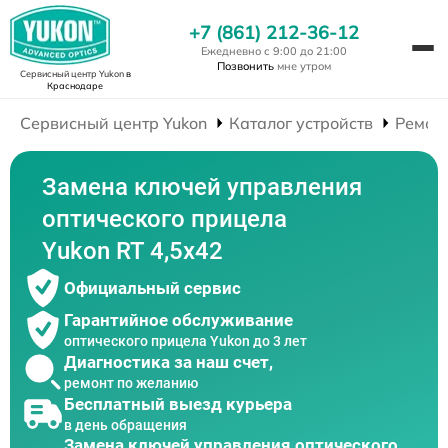
+7 (861) 212-36-12
Ежедневно с 9:00 до 21:00
Позвонить
мне утром
Сервисный центр Yukon
в
Краснодаре
Сервисный центр Yukon
Каталог устройств
Ремон
Замена ключей управления
оптического прицела
Yukon RT 4,5х42
Официальный сервис
Гарантийное обслуживание
оптического прицела Yukon до 3 лет
Диагностика за наш счет,
ремонт по желанию
Бесплатный выезд курьера
в день обращения
Замена ключей управления оптического