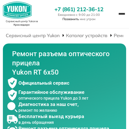
+7 (861) 212-36-12
Ежедневно с 9:00 до 21:00
Позвонить
мне утром
Сервисный центр Yukon
в
Краснодаре
Сервисный центр Yukon
Каталог устройств
Ремон
Ремонт разъема оптического
прицела
Yukon RT 6x50
Официальный сервис
Гарантийное обслуживание
оптического прицела Yukon до 3 лет
Диагностика за наш счет,
ремонт по желанию
Бесплатный выезд курьера
в день обращения
Ремонт разъема оптического прицела