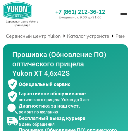
+7 (861) 212-36-12
Ежедневно с 9:00 до 21:00
Сервисный центр Yukon
в
Краснодаре
Сервисный центр Yukon
Каталог устройств
Ремон
Прошивка (Обновление ПО)
оптического прицела
Yukon XT 4,6x42S
Официальный сервис
Гарантийное обслуживание
оптического прицела Yukon до 3 лет
Диагностика за наш счет,
ремонт по желанию
Бесплатный выезд курьера
в день обращения
Прошивка (Обновление ПО) оптического