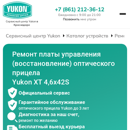
+7 (861) 212-36-12
Ежедневно с 9:00 до 21:00
Позвонить
мне утром
Сервисный центр Yukon
в
Краснодаре
Сервисный центр Yukon
Каталог устройств
Ремон
Ремонт платы управления
(восстановление) оптического
прицела
Yukon XT 4,6x42S
Официальный сервис
Гарантийное обслуживание
оптического прицела Yukon до 3 лет
Диагностика за наш счет,
ремонт по желанию
Бесплатный выезд курьера