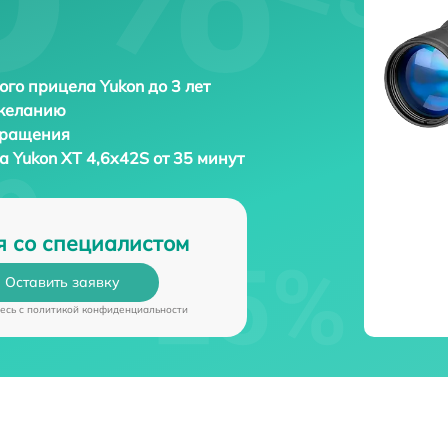
ого прицела Yukon до 3 лет
 желанию
бращения
ла
Yukon XT 4,6x42S от 35 минут
я со специалистом
Оставить заявку
есь c
политикой конфиденциальности