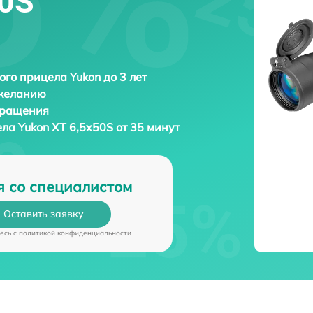
50S
ого прицела Yukon до 3 лет
 желанию
бращения
ела
Yukon XT 6,5x50S от 35 минут
я со специалистом
Оставить заявку
есь c
политикой конфиденциальности