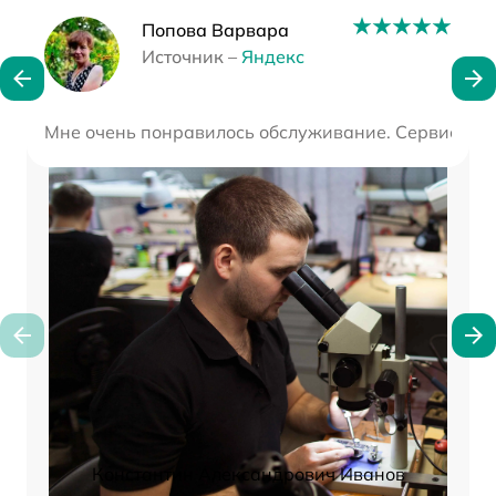
Наши мастера
Попова Варвара
Источник –
Яндекс
Мне очень понравилось обслуживание. Сервис потря
Константин Александрович Иванов