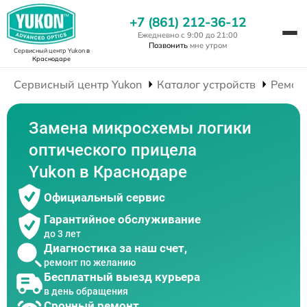
+7 (861) 212-36-12
Ежедневно с 9:00 до 21:00
Позвонить
мне утром
Сервисный центр Yukon
в
Краснодаре
Сервисный центр Yukon
Каталог устройств
Ремон
Замена микросхемы логики
оптического прицела
Yukon в Краснодаре
Официальный сервис
Гарантийное обслуживание
до 3 лет
Диагностика за наш счет,
ремонт по желанию
Бесплатный выезд курьера
в день обращения
Срочный ремонт