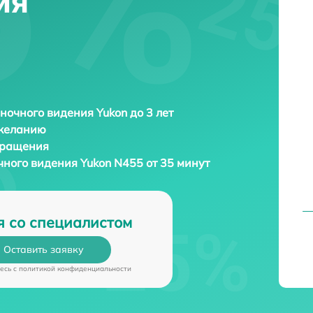
ия
ночного видения Yukon до 3 лет
 желанию
бращения
чного видения
Yukon N455 от 35 минут
я со специалистом
Оставить заявку
есь c
политикой конфиденциальности