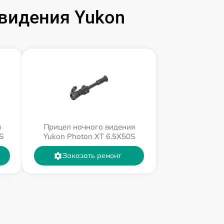
видения Yukon
я
Прицел ночного видения
S
Yukon Photon XT 6.5X50S
Заказать ремонт