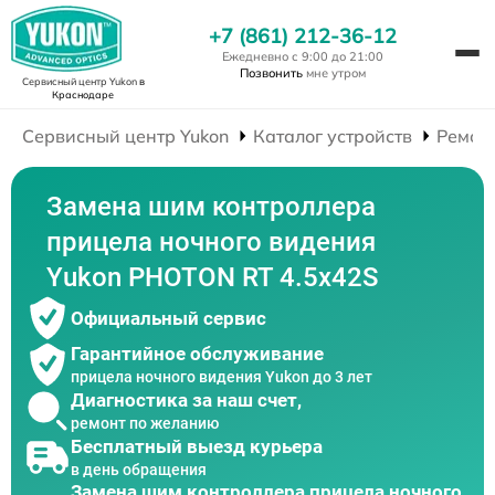
+7 (861) 212-36-12
Ежедневно с 9:00 до 21:00
Позвонить
мне утром
Сервисный центр Yukon
в
Краснодаре
Сервисный центр Yukon
Каталог устройств
Ремон
Замена шим контроллера
прицела ночного видения
Yukon PHOTON RT 4.5x42S
Официальный сервис
Гарантийное обслуживание
прицела ночного видения Yukon до 3 лет
Диагностика за наш счет,
ремонт по желанию
Бесплатный выезд курьера
в день обращения
Замена шим контроллера прицела ночного