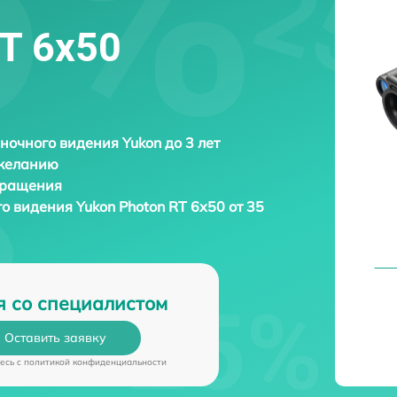
T 6х50
ночного видения Yukon до 3 лет
 желанию
бращения
го видения
Yukon Photon RT 6х50 от 35
я со специалистом
Оставить заявку
есь c
политикой конфиденциальности