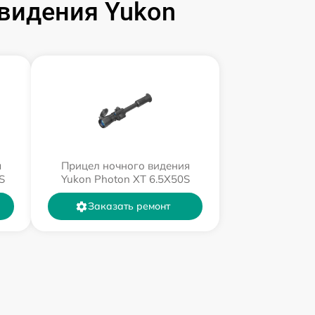
видения Yukon
я
Прицел ночного видения
S
Yukon Photon XT 6.5X50S
Заказать ремонт