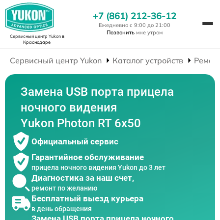
+7 (861) 212-36-12
Ежедневно с 9:00 до 21:00
Позвонить
мне утром
Сервисный центр Yukon
в
Краснодаре
Сервисный центр Yukon
Каталог устройств
Ремон
Замена USB порта прицела
ночного видения
Yukon Photon RT 6х50
Официальный сервис
Гарантийное обслуживание
прицела ночного видения Yukon до 3 лет
Диагностика за наш счет,
ремонт по желанию
Бесплатный выезд курьера
в день обращения
Замена USB порта прицела ночного