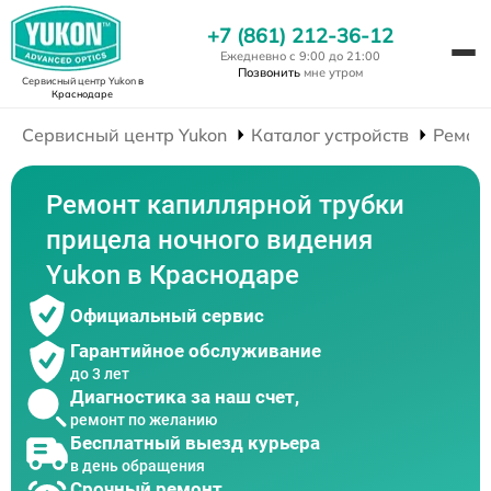
+7 (861) 212-36-12
Ежедневно с 9:00 до 21:00
Позвонить
мне утром
Сервисный центр Yukon
в
Краснодаре
Сервисный центр Yukon
Каталог устройств
Ремон
Ремонт капиллярной трубки
прицела ночного видения
Yukon в Краснодаре
Официальный сервис
Гарантийное обслуживание
до 3 лет
Диагностика за наш счет,
ремонт по желанию
Бесплатный выезд курьера
в день обращения
Срочный ремонт