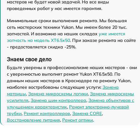
мастеров не будет новой задачей. На все виды
проведенных работ у нас имеется гарантия.
Минимальные сроки выполнения ремонта. Мы большая
сеть мастерских техники Yukon. Мы имеем более 20 тыс.
запчастей. И возможно на наших складах
уже имеется
запчасть на модель XT6.5x50
. При заказе ремонта на сайте
- предоставляется скидка -25%.
Знаем свое дело
Будьте уверены в профессионализме наших мастеров - они
с уверенностью выполнят ремонт Yukon XT6.5x50. По
данным наших мастеров в Краснодаре по ремонту Yukon,
наиболее востребованы следующие услуги:
Замена
матрицы
,
Замена микросхемы логики
,
Замена микросхемы
усилителя
,
Замена шим контроллера
,
Замена объективов с
улучшением характеристик
,
Ремонт электронно-лучевой
трубки
,
Ремонт контроллеров
,
Замена CORE
,
Восстановление питания
,
Ремонт оптики
.